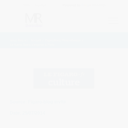
Powered by
Translate
Vous êtes ici :
Accueil
/
Expositions Pinacotheque
/
Le Kama Sutra s’expose à Paris
Source: Figaro-blog invité
Date: 25/07/2014