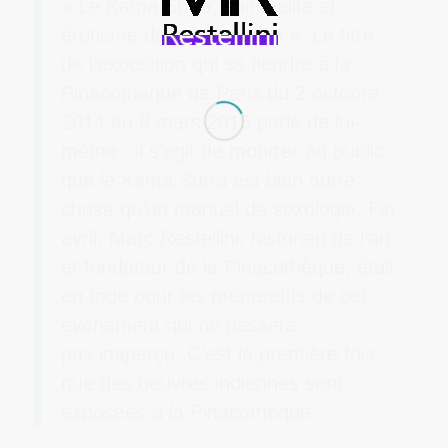
« Le Kama Sutra, spiritualité et
érotisme dans l’art indien ». Le titre
de l’exposition qui se tiendra à la
Pinacothèque de Paris du 2 octobre
2014 au 8 mars 2015 parle de lui-
même : il s’agit de montrer au public
que le Kama Sutra est bien autre
chose qu’un manuel de sexologie. Fin
avril, Marc Restellini, historien de l’art
et fondateur de la Pinacothèque, était
en Inde pour les préparatifs de cet
événement qui ne passera
pas inaperçu. C’est la première fois
que des oeuvres indiennes sont
exposées à la Pinacothèque.