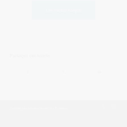
Lire l’article intégral
Partager cet article
Création site Internet: Juste Une Evidence